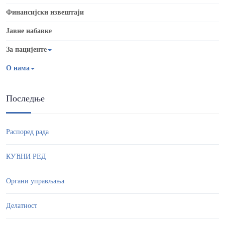
Финансијски извештаји
Јавне набавке
За пацијенте
О нама
Последње
Распоред рада
КУЋНИ РЕД
Органи управљања
Делатност