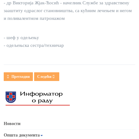
- др Викторија Жјак-Ћосић - начелник Службе за здравствену
зааштиту одраслог становништва, са кућним лечењем и негом
и поливалентном патронажом
- шеф у одељењу
- одељењска сестра/техничар
Претходни чланак: КУЋНИ РЕД
Следећи чланак: Делатност
Претходни
Следећи
Новости
Општа документа