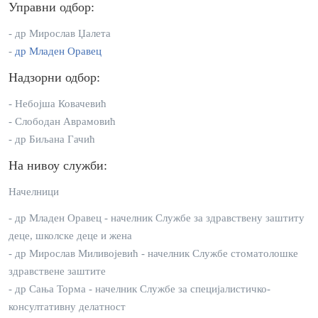
Управни одбор:
- др Мирослав Џалета
-
др Младен Оравец
Надзорни одбор:
- Небојша Ковачевић
- Слободан Аврамовић
- др Биљана Гачић
На нивоу служби:
Начелници
- др Младен Оравец - начелник Службе за здравствену заштиту
деце, школске деце и жена
- др Мирослав Миливојевић - начелник Службе стоматолошке
здравствене заштите
- др Сања Торма - начелник Службе за специјалистичко-
консултативну делатност