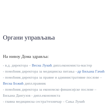
Органи управљања
На нивоу Дома здравља:
- в.д. директора –
Весна Лукић
дипл.економиста-мастер
- помоћник директора за медицинска питања –
др Биљана Гачић
- помоћник директора за правне и административне послове –
Весна Божић
дипл.правник
- помоћник директора за економско финансијске послове –
Биљана Дангузов - дипл.економиста
- главна медицинска сестра/техничар – Сања Лукић